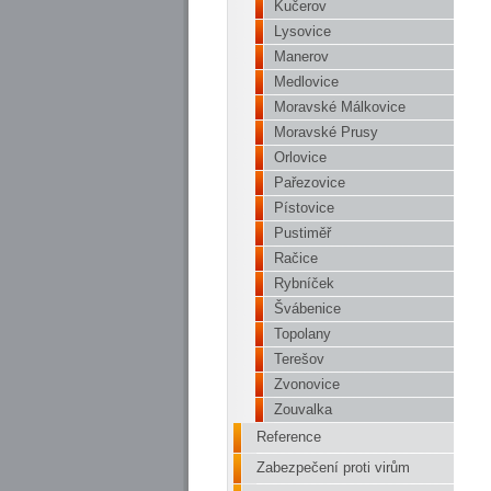
Kučerov
Lysovice
Manerov
Medlovice
Moravské Málkovice
Moravské Prusy
Orlovice
Pařezovice
Pístovice
Pustiměř
Račice
Rybníček
Švábenice
Topolany
Terešov
Zvonovice
Zouvalka
Reference
Zabezpečení proti virům