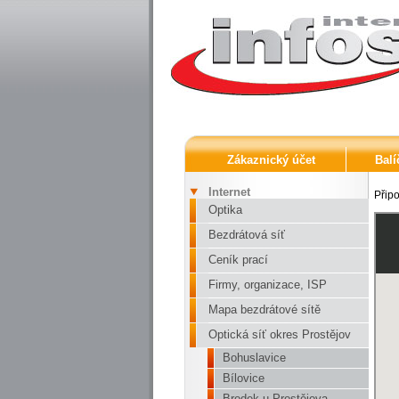
Zákaznický účet
Balí
Internet
Připo
Optika
Bezdrátová síť
Ceník prací
Firmy, organizace, ISP
Mapa bezdrátové sítě
Optická síť okres Prostějov
Bohuslavice
Bílovice
Brodek u Prostějova