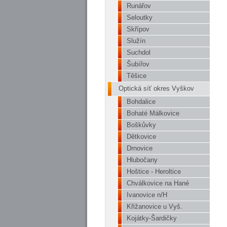
Runářov
Seloutky
Skřípov
Služín
Suchdol
Šubířov
Těšice
Optická síť okres Vyškov
Bohdalice
Bohaté Málkovice
Boškůvky
Dětkovice
Drnovice
Hlubočany
Hoštice - Heroltice
Chválkovice na Hané
Ivanovice n/H
Křižanovice u Vyš.
Kojátky-Šardičky