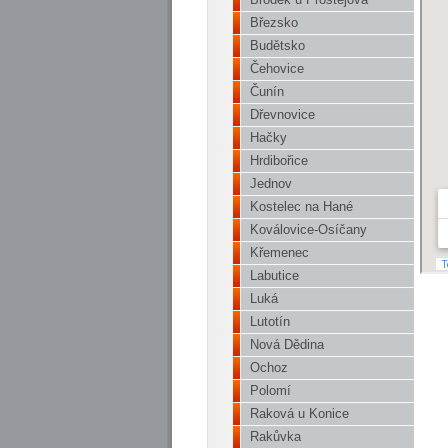
Březsko
Budětsko
Čehovice
Čunín
Dřevnovice
Hačky
Hrdibořice
Jednov
Kostelec na Hané
Koválovice-Osíčany
Křemenec
Labutice
Luká
Lutotín
Nová Dědina
Ochoz
Polomí
Raková u Konice
Rakůvka