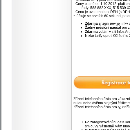
- Ceny platné od 1.10.2012; platí pro 
- řady: 588 882 XXX, 515 539 
- Cena je uvedena bez DPH (s DPH).
* účtuje se prvních 60 sekund, pot
Zdarma
zřízení pevné linky p
Žádný měsíční paušál
pro z
Zdarma
volání v síti Infos Art
Nízké tarify oproti O2 šetřít
Zřízení telefonního čísla pro zákazní
nulou nebo dvěma stejnými číslicem
Zřízení telefonního čísla pro ty, kt
Po zaregistrování budete kon
smlouvy.Následně Vám bude p