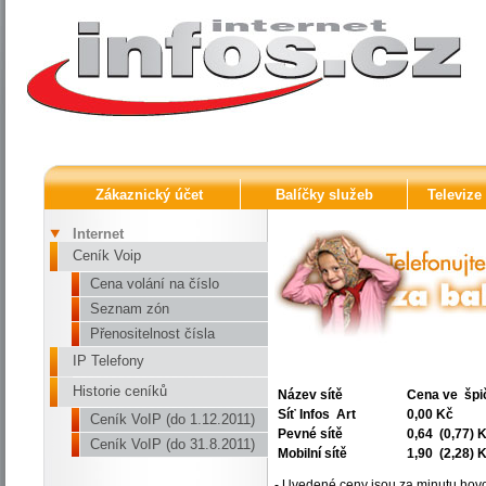
Zákaznický účet
Balíčky služeb
Televize
Internet
Ceník Voip
Cena volání na číslo
Seznam zón
Přenositelnost čísla
IP Telefony
Historie ceníků
Název sítě
Cena ve špi
Síť Infos Art
0,00 Kč
Ceník VoIP (do 1.12.2011)
Pevné sítě
0,64 (0,77) 
Ceník VoIP (do 31.8.2011)
Mobilní sítě
1,90 (2,28) 
- Uvedené ceny jsou za minutu hov