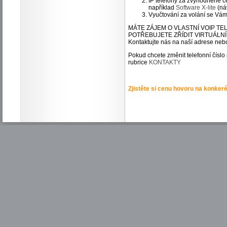
IP telefony za zvýhodněné 
například
Software X-lite
(ná
Vyučtování za volání se Vám
MÁTE ZÁJEM O VLASTNÍ VOIP T
POTŘEBUJETE ZŘÍDIT VIRTUÁLN
Kontaktujte nás na naší adrese nebo
Pokud chcete změnit telefonní číslo
rubrice
KONTAKTY
Zjistěte si cenu hovoru na konkeré