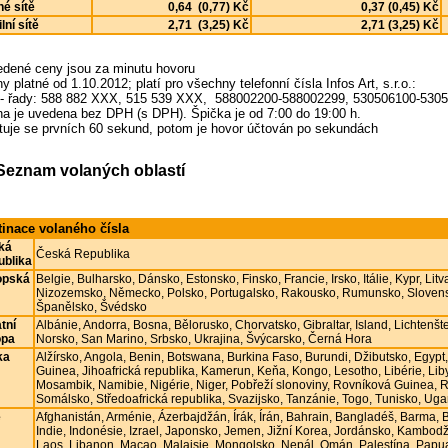
é sítě
0,64 (0,77) Kč
0,37 (0,45) Kč
lní sítě
2,71 (3,25) Kč
2,71 (3,25) Kč
edené ceny jsou za minutu hovoru
y platné od 1.10.2012; platí pro všechny telefonní čísla Infos Art, s.r.o.:
dy: 588 882 XXX, 515 539 XXX, 588002200-588002299, 530506100-530
na je uvedena bez DPH (s DPH). Špička je od 7:00 do 19:00 h.
tuje se prvních 60 sekund, potom je hovor účtován po sekundách
Seznam volaných oblastí
tinace volaného čísla
ká
Česká Republika
ublika
opská
Belgie
,
Bulharsko
,
Dánsko
,
Estonsko
,
Finsko
,
Francie
,
Irsko
,
Itálie
,
Kypr
,
Litv
Nizozemsko
,
Německo
,
Polsko
,
Portugalsko
,
Rakousko
,
Rumunsko
,
Sloven
Španělsko
,
Švédsko
tní
Albánie
,
Andorra
,
Bosna
,
Bělorusko
,
Chorvatsko
,
Gibraltar
,
Island
,
Lichtenšt
opa
Norsko
,
San Marino
,
Srbsko
,
Ukrajina
,
Švýcarsko
,
Černá Hora
ka
Alžírsko
,
Angola
,
Benin
,
Botswana
,
Burkina Faso
,
Burundi
,
Džibutsko
,
Egypt
Guinea
,
Jihoafrická republika
,
Kamerun
,
Keňa
,
Kongo
,
Lesotho
,
Libérie
,
Lib
Mosambik
,
Namibie
,
Nigérie
,
Niger
,
Pobřeží slonoviny
,
Rovníková Guinea
,
R
Somálsko
,
Středoafrická republika
,
Svazijsko
,
Tanzánie
,
Togo
,
Tunisko
,
Uga
e
Afghanistán
,
Arménie
,
Ázerbajdžán
,
Írák
,
Írán
,
Bahrain
,
Bangladéš
,
Barma
,
Indie
,
Indonésie
,
Izrael
,
Japonsko
,
Jemen
,
Jižní Korea
,
Jordánsko
,
Kambod
Laos
,
Libanon
,
Macao
,
Malajsie
,
Mongolsko
,
Nepál
,
Omán
,
Palestína
,
Papu