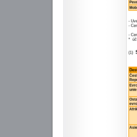
Pevn
Mobi
- Uv
- Cen
- řa
- Ce
* úč
(1)
Des
Čes
Rep
Evr
unie
Osta
evr
Afri
Asi