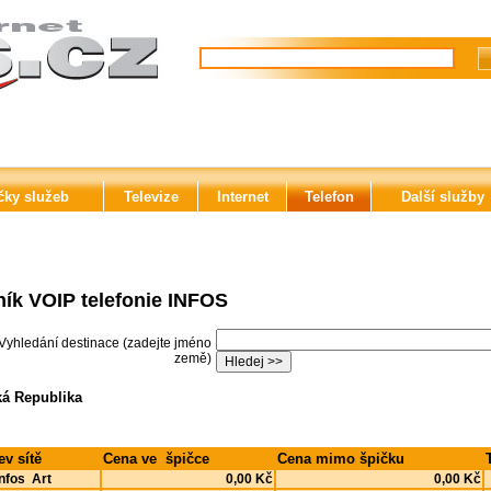
čky služeb
Televize
Internet
Telefon
Další služby
ík VOIP telefonie INFOS
Vyhledání destinace (zadejte jméno
země)
á Republika
ev sítě
Cena ve špičce
Cena mimo špičku
Infos Art
0,00 Kč
0,00 Kč