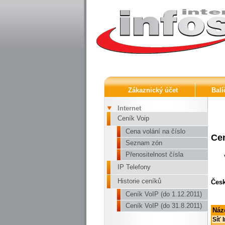
Zákaznický účet
Balí
Internet
Ceník Voip
Cena volání na číslo
Cen
Seznam zón
Přenositelnost čísla
IP Telefony
Historie ceníků
Česk
Ceník VoIP (do 1.12.2011)
Ceník VoIP (do 31.8.2011)
Náz
Síť 