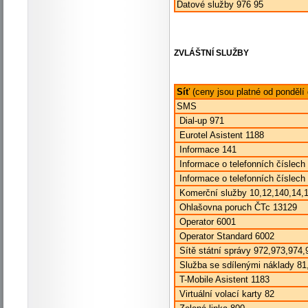
Datové služby 976 95
ZVLÁŠTNÍ SLUŽBY
Síť
(ceny jsou platné od pondělí 
SMS
Dial-up 971
Eurotel Asistent 1188
Informace 141
Informace o telefonních číslec
Informace o telefonních číslech
Komerční služby 10,12,140,14
Ohlašovna poruch ČTc 13129
Operator 6001
Operator Standard 6002
Sítě státní správy 972,973,974
Služba se sdílenými náklady 8
T-Mobile Asistent 1183
Virtuální volací karty 82