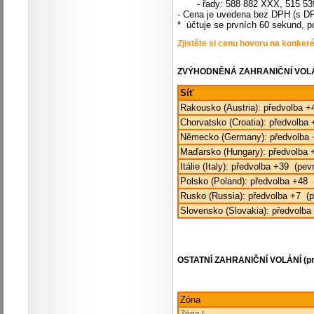
- řady: 588 882 XXX, 515 539
- Cena je uvedena bez DPH (s DP
* účtuje se prvních 60 sekund, 
Zjistěte si cenu hovoru na konkeré
ZVÝHODNĚNÁ ZAHRANIČNÍ VOL
Síť
Rakousko (Austria): předvolba +4
Chorvatsko (Croatia): předvolba
Německo (Germany): předvolba 
Maďarsko (Hungary): předvolba 
Itálie (Italy): předvolba +39 (pev
Polsko (Poland): předvolba +48 
Rusko (Russia): předvolba +7 (p
Slovensko (Slovakia): předvolba
OSTATNÍ ZAHRANIČNÍ VOLÁNÍ (pro 
Zóna