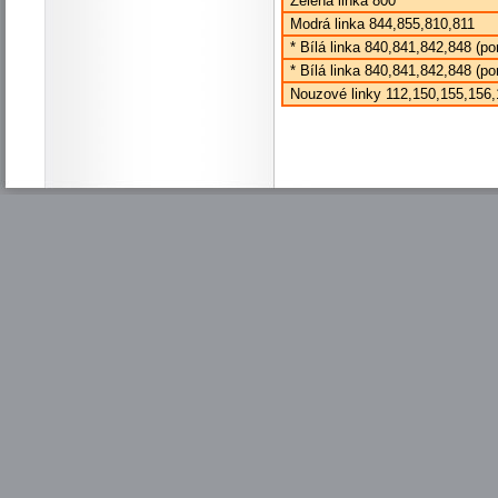
Zelená linka 800
Modrá linka 844,855,810,811
* Bílá linka 840,841,842,848 (po
* Bílá linka 840,841,842,848 (po
Nouzové linky 112,150,155,156