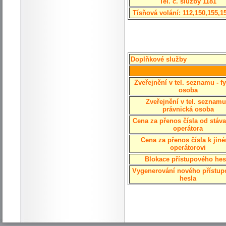
Tel. č. služby 1181
Tísňová volání: 112,150,155,1
Doplňkové služby
Zveřejnění v tel. seznamu - f
osoba
Zveřejnění v tel. seznamu
právnická osoba
Cena za přenos čísla od stáva
operátora
Cena za přenos čísla k jin
operátorovi
Blokace přístupového hes
Vygenerování nového přístu
hesla