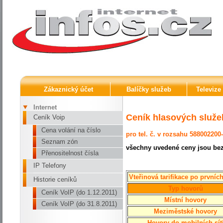
Zákaznický účet
Balíčky služeb
Televize
Internet
Ceník hlasových služe
Ceník Voip
Cena volání na číslo
pro tel. č. v rozsahu 58800220
Seznam zón
všechny uvedené ceny jsou be
Přenositelnost čísla
IP Telefony
Vteřinová tarifikace po prvníc
Historie ceníků
Typ hovorů
Ceník VoIP (do 1.12.2011)
Místní hovory
Ceník VoIP (do 31.8.2011)
Meziměstské hovory
Hovory do mobilních sít