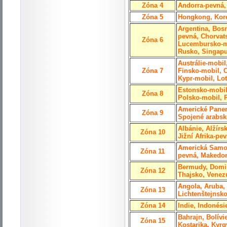
Zóna 4
Andorra-pevná,
Zóna 5
Hongkong, Kore
Argentina, Bos
pevná, Chorvats
Zóna 6
Lucembursko-mo
Rusko, Singapu
Austrálie-mobi
Zóna 7
Finsko-mobil, C
Kypr-mobil, Lot
Estonsko-mobil
Zóna 8
Polsko-mobil, 
Americké Panens
Zóna 9
Spojené arabské
Albánie, Alžírs
Zóna 10
Jižní Afrika-p
Americká Samoa,
Zóna 11
pevná, Makedon
Bermudy, Domin
Zóna 12
Thajsko, Venez
Angola, Aruba, 
Zóna 13
Lichtenštejnsko
Zóna 14
Indie, Indonés
Bahrajn, Bolív
Zóna 15
Kostarika, Kyrg