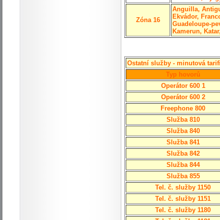
Anguilla, Antig
Ekvádor, Franc
Zóna 16
Guadeloupe-pev
Kamerun, Katar,
Ostatní služby - minutová tarif
Typ hovorů
Operátor 600 1
Operátor 600 2
Freephone 800
Služba 810
Služba 840
Služba 841
Služba 842
Služba 844
Služba 855
Tel. č. služby 1150
Tel. č. služby 1151
Tel. č. služby 1180