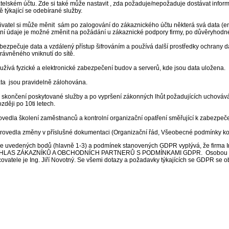
telském účtu. Zde si také může nastavit , zda požaduje/nepožaduje dostávat infor
ě týkající se odebírané služby.
ivatel si může měnit sám po zalogování do zákaznického účtu některá svá data (emai
ní údaje je možné změnit na požádání u zákaznické podpory firmy, po důvěryhodné 
bezpečuje data a vzdálený přístup šifrováním a používá další prostředky ochrany da
rávněného vniknutí do sítě.
užívá fyzické a elektronické zabezpečení budov a serverů, kde jsou data uložena.
ata jsou pravidelně zálohována.
o skončení poskytované služby a po vypršení zákonných lhůt požadujících uchovává
zději po 10ti letech.
ovedla školení zaměstnanců a kontrolní organizační opatření směřující k zabezpeče
Provedla změny v příslušné dokumentaci (Organizační řád, Všeobecné podmínky komu
še uvedených bodů (hlavně 1-3) a podmínek stanovených GDPR vyplývá, že firma 
LAS ZÁKAZNÍKŮ A OBCHODNÍCH PARTNERŮ S PODMÍNKAMI GDPR. Osobou zo
ovatele je Ing. Jiří Novotný. Se všemi dotazy a požadavky týkajících se GDPR se ob