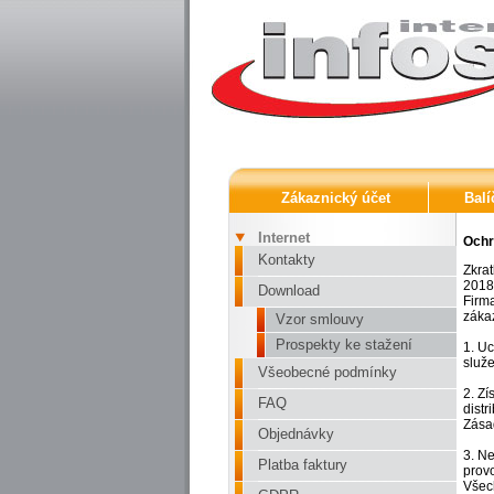
Zákaznický účet
Balí
Internet
Ochr
Kontakty
Zkrat
2018
Download
Firma
zákaz
Vzor smlouvy
Prospekty ke stažení
1. U
služe
Všeobecné podmínky
2. Zí
FAQ
distr
Zása
Objednávky
3. Ne
Platba faktury
prov
Všech