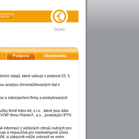
Podpora
Objednávka
ích údajů, které vstoupí v platnost 25. 5.
vanou analýzu shromažďovaných dat o
voz a zabezpečení firmy a poskytovaných
 firmě Infos Art, s.r.o. , které jsou dále
IP. firmu Planet A , a.s. , poskytující IPTV.
ě informací z veřejných zdrojů nutných pro
je a nepoužívá pro marketingové účely.
 CRM, si zákazník může zobrazit ve svém