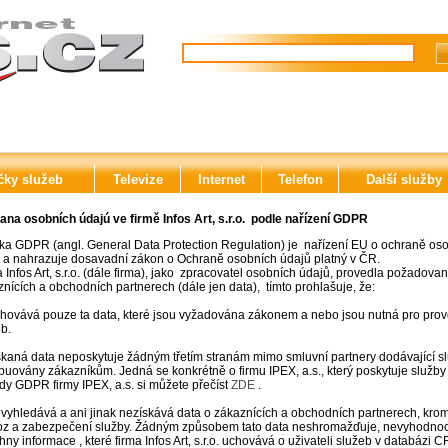
čky služeb
Televize
Internet
Telefon
Další služby
ana osobních údajú ve firmě Infos Art, s.r.o. podle nařízení GDPR
ka GDPR (angl. General Data Protection Regulation) je nařízení EU o ochraně osobn
 a nahrazuje dosavadní zákon o Ochraně osobních údajů platný v ČR.
 Infos Art, s.r.o. (dále firma), jako zpracovatel osobních údajů, provedla požado
nících a obchodních partnerech (dále jen data), tímto prohlašuje, že:
chovává pouze ta data, které jsou vyžadována zákonem a nebo jsou nutná pro pro
b.
skaná data neposkytuje žádným třetím stranám mimo smluvní partnery dodávající služby
ibuovány zákazníkům. Jedná se konkrétně o firmu IPEX, a.s., který poskytuje služby VO
dy GDPR firmy IPEX, a.s. si můžete přečíst
ZDE
.
vyhledává a ani jinak nezískává data o zákaznících a obchodních partnerech, krom
oz a zabezpečení služby. Žádným způsobem tato data neshromažďuje, nevyhodnocu
ny informace , které firma Infos Art, s.r.o. uchovává o uživateli služeb v databázi