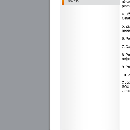
GDPR
uživa
platb
4. Už
Ostat
5. Za
neop
6. Po
7. D
8. P
nejpo
9. Pr
10. 
Z vý
SOUH
zprac