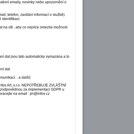
mativní emaily, novinky nebo upozornění o
l, telefon, zasílání informací o službě).
identifikaci.
t na síti , aby co nejvíce omezila možnost
ní dat jsou tato automaticky vymazána a to
ní dat
nikací... a další)
Infos Art, s.r.o. NEPOTŘEBUJE ZVLÁŠTNÍ
dpovědnou za implementaci GDPR u
racejte na email : jin@infos.cz