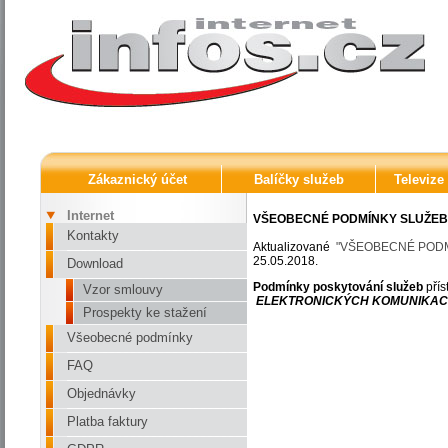
Zákaznický účet
Balíčky služeb
Televize
Internet
VŠEOBECNÉ PODMÍNKY SLUŽEB 
Kontakty
Aktualizované
"VŠEOBECNÉ PODM
25.05.2018.
Download
Podmínky poskytování služeb
pří
Vzor smlouvy
ELEKTRONICKÝCH KOMUNIKAC
Prospekty ke stažení
Všeobecné podmínky
FAQ
Objednávky
Platba faktury